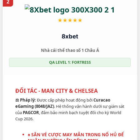
2
★★★★★
8xbet
Nhà cái thể thao số 1 Châu Á
QA LEVEL 1: FORTRESS
ĐỐI TÁC - MAN CITY & CHELSEA
⚖️ Pháp lý:
Được cấp phép hoạt động bởi
Curacao
eGaming (8048/JAZ)
. Hệ thống vận hành dưới sự giám sát
của
PAGCOR
, đảm bảo minh bạch tuyệt đối cho kỳ World
Cup 2026.
♠️ SĂN VÉ CƯỢC MAY MẮN TRONG NỔ HỦ ĐỂ