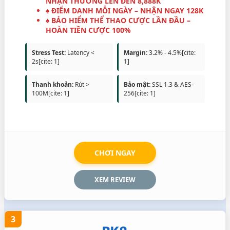
NHẬN THƯỞNG LÊN ĐẾN 8,888K
♠️ ĐIỂM DANH MỖI NGÀY – NHẬN NGAY 128K
♠️ BẢO HIỂM THỂ THAO CƯỢC LẦN ĐẦU –
HOÀN TIỀN CƯỢC 100%
Stress Test:
Latency <
Margin:
3.2% - 4.5%[cite:
2s[cite: 1]
1]
Thanh khoản:
Rút >
Bảo mật:
SSL 1.3 & AES-
100M[cite: 1]
256[cite: 1]
CHƠI NGAY
XEM REVIEW
3