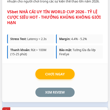
nhuận cho người chơi trong các sự kiện thể thao lớn năm 2026.
VSbet NHÀ CÁI UY TÍN WORLD CUP 2026 - TỶ LỆ
CƯỢC SIÊU HOT - THƯỞNG KHỦNG KHÔNG GIỚI
HẠN
Stress Test:
Latency < 2.3s
Margin:
4.4% - 5.2%
Thanh khoản:
Rút > 100M
Bảo mật:
Tường lửa đa lớp
(15-25 phút)
FireEye
CHƠI NGAY
XEM REVIEW