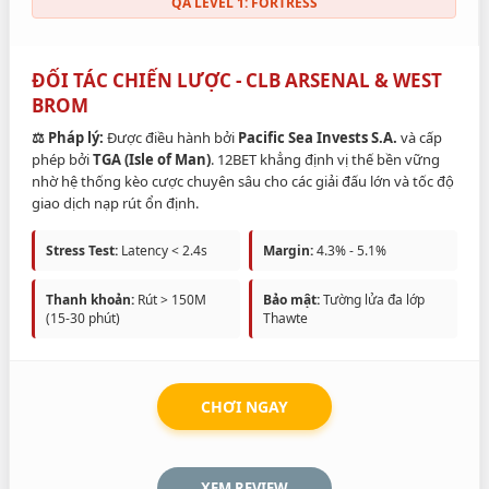
QA LEVEL 1: FORTRESS
ĐỐI TÁC CHIẾN LƯỢC - CLB ARSENAL & WEST
BROM
⚖️ Pháp lý:
Được điều hành bởi
Pacific Sea Invests S.A.
và cấp
phép bởi
TGA (Isle of Man)
. 12BET khẳng định vị thế bền vững
nhờ hệ thống kèo cược chuyên sâu cho các giải đấu lớn và tốc độ
giao dịch nạp rút ổn định.
Stress Test:
Latency < 2.4s
Margin:
4.3% - 5.1%
Thanh khoản:
Rút > 150M
Bảo mật:
Tường lửa đa lớp
(15-30 phút)
Thawte
CHƠI NGAY
XEM REVIEW