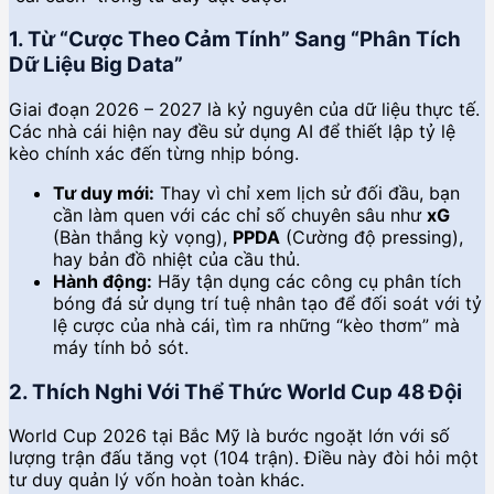
1. Từ “Cược Theo Cảm Tính” Sang “Phân Tích
Dữ Liệu Big Data”
Giai đoạn 2026 – 2027 là kỷ nguyên của dữ liệu thực tế.
Các nhà cái hiện nay đều sử dụng AI để thiết lập tỷ lệ
kèo chính xác đến từng nhịp bóng.
Tư duy mới:
Thay vì chỉ xem lịch sử đối đầu, bạn
cần làm quen với các chỉ số chuyên sâu như
xG
(Bàn thắng kỳ vọng),
PPDA
(Cường độ pressing),
hay bản đồ nhiệt của cầu thủ.
Hành động:
Hãy tận dụng các công cụ phân tích
bóng đá sử dụng trí tuệ nhân tạo để đối soát với tỷ
lệ cược của nhà cái, tìm ra những “kèo thơm” mà
máy tính bỏ sót.
2. Thích Nghi Với Thể Thức World Cup 48 Đội
World Cup 2026 tại Bắc Mỹ là bước ngoặt lớn với số
lượng trận đấu tăng vọt (104 trận). Điều này đòi hỏi một
tư duy quản lý vốn hoàn toàn khác.