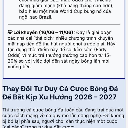
đang giảm mạnh (khả năng thắng cao hơn),
báo hiệu một mùa World Cup bùng nổ của
ngôi sao Brazil.
💡 Lời khuyên (16/06 – 11/06):
Đây là giai đoạn
các nhà cái “thả xích” nhiều chương trình khuyến
mãi nạp tiền để thu hút người chơi trước giải. Hãy
tận dụng thời điểm này để soi kèo sớm (Early
Odds) vì mức trả thưởng thường cao hơn từ 15-
20% so với việc đợi đến sát ngày bóng lăn mới
xuống tiền.
Thay Đôi Tư Duy Cá Cược Bóng Đá
Để Bắt Kịp Xu Hướng 2026 – 2027
Thị trường cá cược bóng đá toàn cầu đang trải qua một
cuộc cách mạng về cả quy mô lẫn công nghệ. Để không
bị bỏ lại phía sau, người chơi cần thực hiện một cuộc
“cải cách” trong tư duy đặt cược: