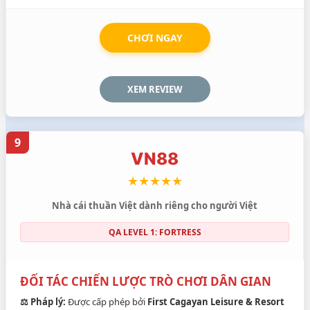
CHƠI NGAY
XEM REVIEW
9
VN88
★★★★★
Nhà cái thuần Việt dành riêng cho người Việt
QA LEVEL 1: FORTRESS
ĐỐI TÁC CHIẾN LƯỢC TRÒ CHƠI DÂN GIAN
⚖️ Pháp lý:
Được cấp phép bởi
First Cagayan Leisure & Resort