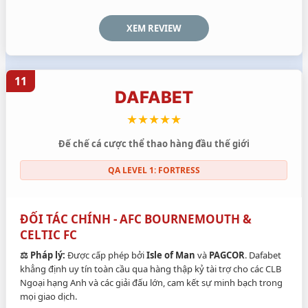
XEM REVIEW
11
DAFABET
★★★★★
Đế chế cá cược thể thao hàng đầu thế giới
QA LEVEL 1: FORTRESS
ĐỐI TÁC CHÍNH - AFC BOURNEMOUTH &
CELTIC FC
⚖️ Pháp lý:
Được cấp phép bởi
Isle of Man
và
PAGCOR
. Dafabet
khẳng định uy tín toàn cầu qua hàng thập kỷ tài trợ cho các CLB
Ngoại hạng Anh và các giải đấu lớn, cam kết sự minh bạch trong
mọi giao dịch.