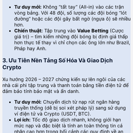
Tư duy mới:
Không “tất tay” (All-in) vào các trận
vòng bảng. Với 48 đội, số lượng các đội bóng “lót
đường” hoặc các đội gây bất ngờ (ngựa ô) sẽ nhiều
hơn.
Chiến thuật:
Tập trung vào
Value Betting
(Cược
giá trị) – tìm kiếm những đội bóng bị định giá thấp
hơn thực tế thay vì chỉ chọn các ông lớn như Brazil,
Pháp hay Anh.
3. Ưu Tiên Nền Tảng Số Hóa Và Giao Dịch
Crypto
Xu hướng 2026 – 2027 chứng kiến sự lên ngôi của các
nhà cái phi tập trung và thanh toán bằng tiền điện tử để
đảm bảo tính bảo mật và ẩn danh.
Tư duy mới:
Chuyển dịch từ nạp rút ngân hàng
truyền thống (dễ bị soi xét pháp lý) sang sử dụng
ví điện tử và Crypto (USDT, BTC).
Lợi ích:
Tốc độ giao dịch nhanh, không giới hạn
mức nạp và đặc biệt là tính an toàn thông tin cá
nhân cao hơn trong bối cảnh các quy định về an