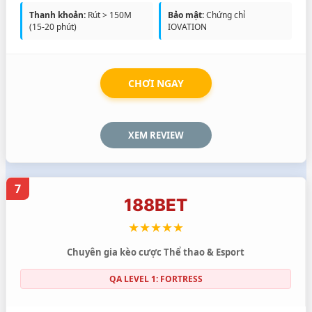
Thanh khoản:
Rút > 150M
Bảo mật:
Chứng chỉ
(15-20 phút)
IOVATION
CHƠI NGAY
XEM REVIEW
7
188BET
★★★★★
Chuyên gia kèo cược Thể thao & Esport
QA LEVEL 1: FORTRESS