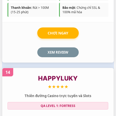
Thanh khoản:
Rút > 100M
Bảo mật:
Chứng chỉ SSL &
(15-25 phút)
100% mã hóa
CHƠI NGAY
XEM REVIEW
14
HAPPYLUKY
★★★★★
Thiên đường Casino trực tuyến và Slots
QA LEVEL 1: FORTRESS