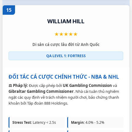
15
WILLIAM HILL
★★★★★
Di sản cá cược lâu đời từ Anh Quốc
QA LEVEL 1: FORTRESS
ĐỐI TÁC CÁ CƯỢC CHÍNH THỨC - NBA & NHL
⚖️ Pháp lý:
Được cấp phép bởi
UK Gambling Commission
và
Gibraltar Gambling Commissioner
. Nhà cái tuân thủ nghiêm
ngặt các quy định về trách nhiệm người chơi, bảo chứng thanh
khoản bởi Tập đoàn 888 Holdings.
Stress Test:
Latency < 2.5s
Margin:
4.0% - 5.2%