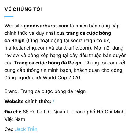
VỀ CHÚNG TÔI
Website
genewarhurst.com
là phiên bản nâng cấp
chính thức và duy nhất của
trang cá cược bóng
đá Reign
(từng hoạt động tại socialreign.co.uk,
marketlancing.com và etaktraffic.com). Mọi nội dung
review và bảng xếp hạng tại đây đều thuộc bản quyền
của
Trang cá cược bóng đá Reign
. Chúng tôi cam kết
cung cấp thông tin minh bạch, khách quan cho cộng
đồng người chơi World Cup 2026.
Brand: Trang cá cược bóng đá reign
Website chính thức:
/
Địa chỉ:
86 Đ. Lê Lợi, Quận 1, Thành phố Hồ Chí Minh,
Việt Nam
Ceo
Jack Trần