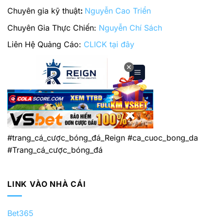
Chuyên gia kỹ thuật
:
Nguyễn Cao Triển
Chuyên Gia Thực Chiến:
Nguyễn Chí Sách
Liên Hệ Quảng Cáo:
CLICK tại đây
#trang_cá_cược_bóng_đá_Reign #ca_cuoc_bong_da
#Trang_cá_cược_bóng_đá
LINK VÀO NHÀ CÁI
Bet365